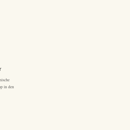
r
nische
op in den