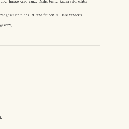
über hinaus eine ganze Reihe bisher kaum erforschter
radgeschichte des 19. und frühen 20. Jahrhunderts.
gesetzt):
t.