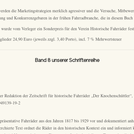
werden die Marketingstrategien merklich agressiver und die Versuche, Mitbewerb
g und Konkurrenzgebaren in der frühen Fahrradbranche, die in diesem Buch an
 wurde vom Verleger ein Sonderpreis für den Verein Historische Fahrräder fest
tglieder 24,90 Euro (jeweils zzgl. 3,40 Porto), incl. 7 % Mehrwertsteuer
Band 8 unserer Schriftenreihe
der Redaktion der Zeitschrift für historische Fahrräder „Der Knochenschüttle
-949139-19-2
repräsentative Fahrräder aus den Jahren 1817 bis 1929 vor und dokumentiert anha
chierte Text ordnet die Räder in den historischen Kontext ein und informiert k