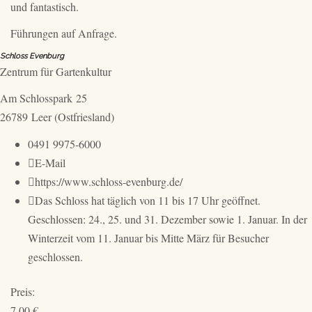
und fantastisch.
Führungen auf Anfrage.
Schloss Evenburg
Zentrum für Gartenkultur
Am Schlosspark 25
26789 Leer (Ostfriesland)
Telefon:
0491 9975-6000
E-
E-Mail
Mail
Internet:
https://www.schloss-evenburg.de/
per
Hinweis:
Das Schloss hat täglich von 11 bis 17 Uhr geöffnet.
Kontaktformular:
Geschlossen: 24., 25. und 31. Dezember sowie 1. Januar. In der
Winterzeit vom 11. Januar bis Mitte März für Besucher
geschlossen.
Preis:
7,00 €